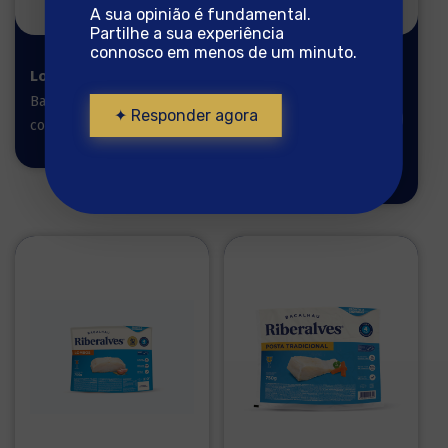
A sua opinião é fundamental.
Partilhe a sua experiência
connosco em menos de um minuto.
Lombos 550g
Posta
Tradicional
Bacalhau pronto a
800g
✦ Responder agora
cozinhar
Bacalhau pronto a
cozinhar