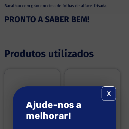
Bacalhau com grão em cima de folhas de alface-frisada.
PRONTO A SABER BEM!
Produtos utilizados
X
Ajude-nos a
melhorar!