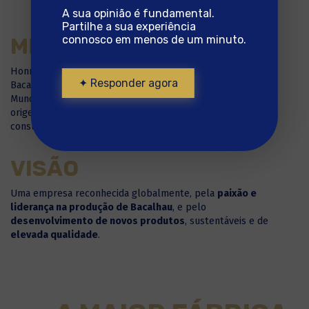
A sua opinião é fundamental.
Partilhe a sua experiência
connosco em menos de um minuto.
MISSÃO
Honrar a
história
, a
tradição
, a
qualidade
e o
sabor
do
✦ Responder agora
Bacalhau português, partilhando com as famílias de todo o
Mundo a
paixão por produtos alimentares saudáveis
, de
origem sustentável, adequados às necessidades dos
consumidores.
VISÃO
Uma empresa reconhecida globalmente, pela
paixão e
liderança na produção de Bacalhau
, e pelo
desenvolvimento de novos produtos
, sustentáveis e de
elevada qualidade
.