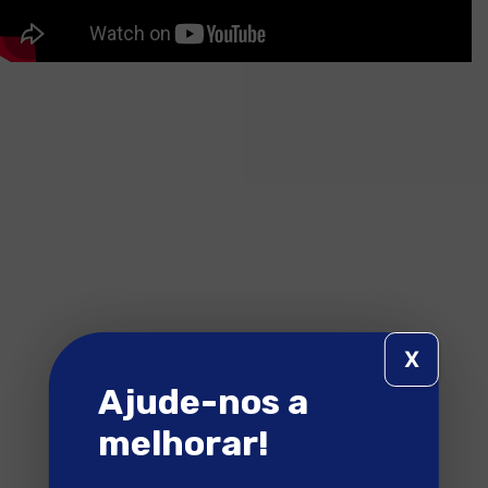
X
Ajude-nos a
melhorar!