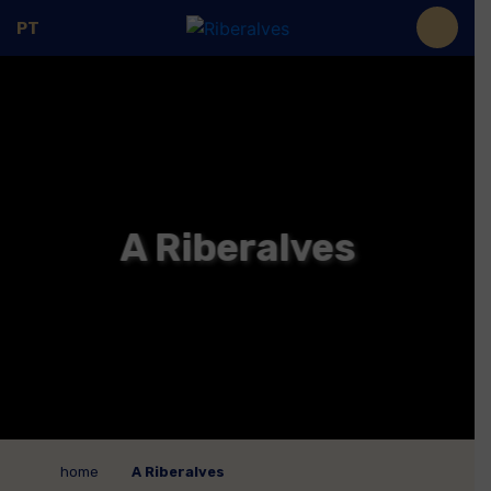
PT
A Riberalves
home
A Riberalves