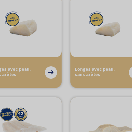
ges avec peau,
Longes avec peau,
s arêtes
sans arêtes