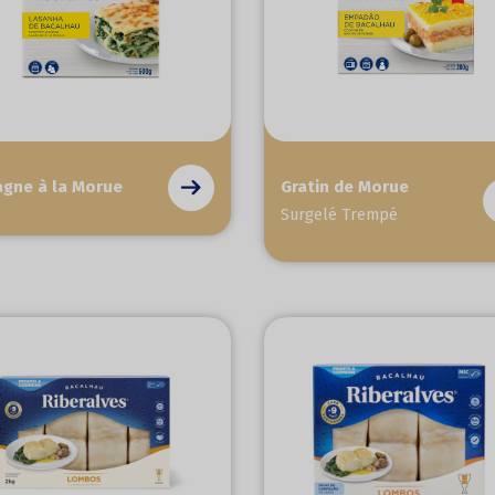
agne à la Morue
Gratin de Morue
Surgelé Trempé