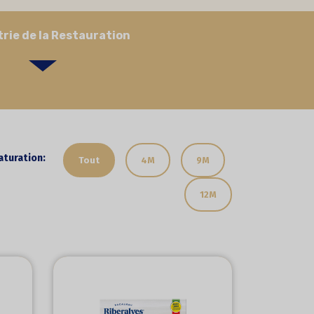
trie de la Restauration
turation:
Tout
4M
9M
12M