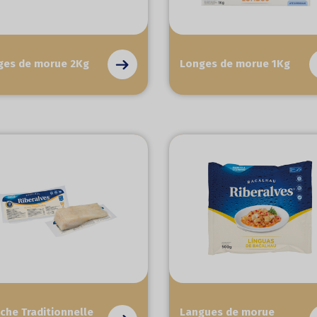
ges de morue 2Kg
Longes de morue 1Kg
che Traditionnelle
Langues de morue