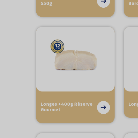
550g
Bar
Longes +400g Réserve
Lon
Gourmet