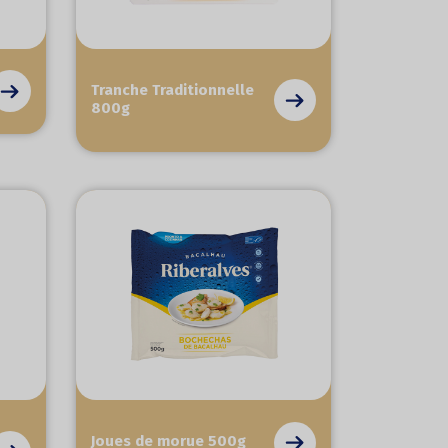
Tranche Traditionnelle
800g
Joues de morue 500g