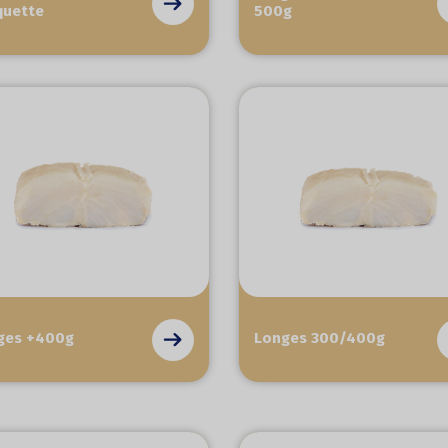
quette
500g
ges +400g
Longes 300/400g