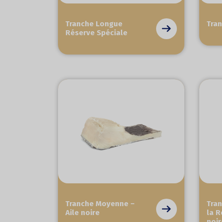
Tranche Longue
Tra
Réserve Spéciale
Tranche Moyenne –
Tra
Aile noire
la R
noir