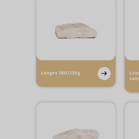
Longes 180/230g
Lon
san