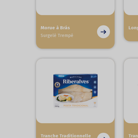
Morue à Brás
Lon
Surgelé Trempé
Tranche Traditionnelle
Tran