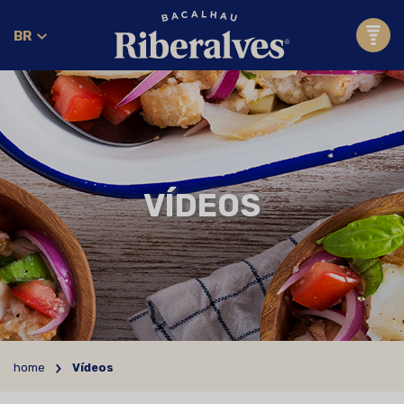
BR
VÍDEOS
home
Vídeos