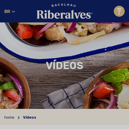
BR
VÍDEOS
home
Vídeos