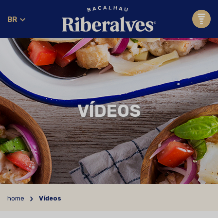
BR
VÍDEOS
home
Vídeos