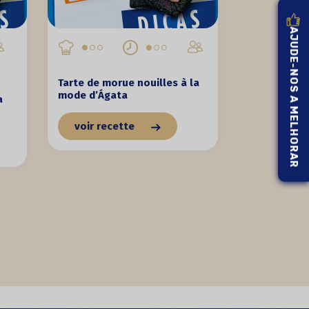
AJUDE-NOS A MELHORAR
Tarte de morue nouilles à la
mode d’Ágata
a
voir recette