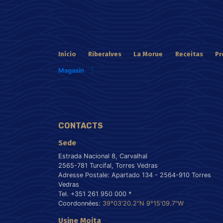
Início
Riberalves
La Morue
Receitas
Pr
Magasin
CONTACTS
Sede
Estrada Nacional 8, Carvalhal
2565-781 Turcifal, Torres Vedras
Adresse Postale: Apartado 134 - 2564-910 Torres
Vedras
Tel. +351 261 950 000 *
Coordonnées:
39°03'20.2"N 9°15'09.7"W
Usine Moita