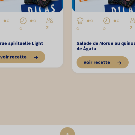
2
2
ue spirituelle Light
Salade de Morue au quino
de Ágata
voir recette
voir recette