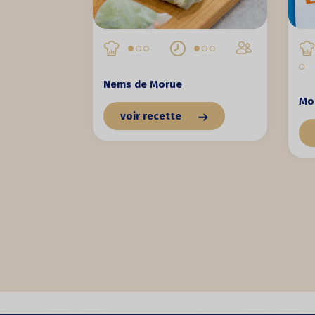
Nems de Morue
Mor
voir recette