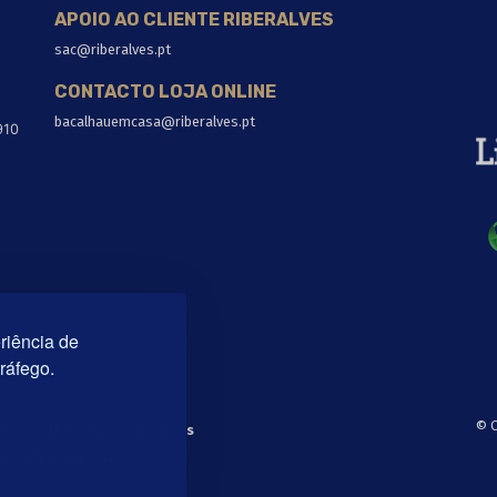
APOIO AO CLIENTE RIBERALVES
sac@riberalves.pt
CONTACTO LOJA ONLINE
bacalhauemcasa@riberalves.pt
910
riência de
tráfego.
© C
olítica de Direitos Humanos
anal de Denúncias