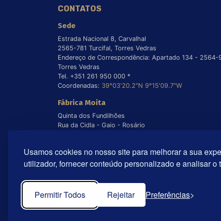
CONTATOS
Sede
Estrada Nacional 8, Carvalhal
2565-781 Turcifal, Torres Vedras
Endereço de Correspondência: Apartado 134 - 2564-
Torres Vedras
Tel. +351 261 950 000 *
Coordenadas:
39°03'20.2"N 9°15'09.7"W
Fábrica Moita
Quinta dos Fundilhões
Rua da Cidla - Gaio - Rosário
2860-630 Moita - Portugal
Tel. +351 212 899 550 *
Usamos cookies no nosso site para melhorar a sua expe
Coordenadas:
38°40'55.8"N 9°00'22.5"W
utilizador, fornecer conteúdo personalizado e analisar o 
* Chamada para a rede fixa nacional
Termos e Condições
Livro de Reclamações
P
Permitir Todos
Rejeitar
Preferências
Política de Privacidade
Código de Conduta
C