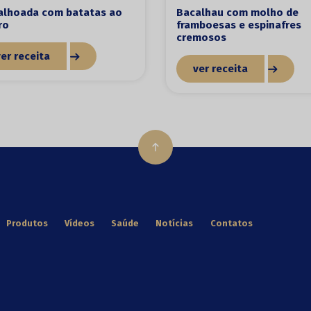
alhoada com batatas ao
Bacalhau com molho de
ro
framboesas e espinafres
cremosos
ver receita
ver receita
Produtos
Vídeos
Saúde
Notícias
Contatos