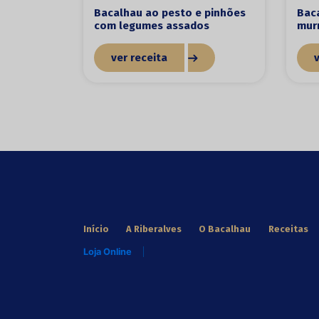
Bacalhau ao pesto e pinhões
Bac
com legumes assados
mur
ver receita
Início
A Riberalves
O Bacalhau
Receitas
Loja Online