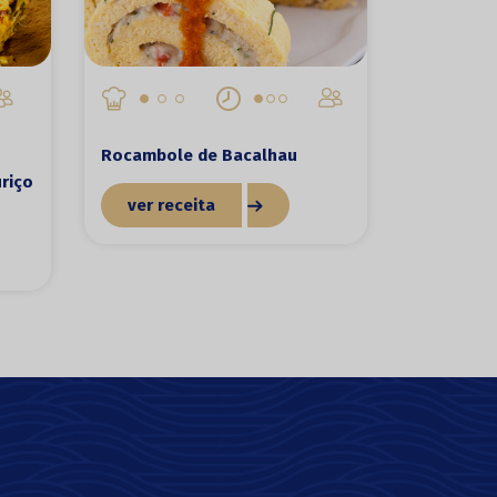
Rocambole de Bacalhau
uriço
ver receita