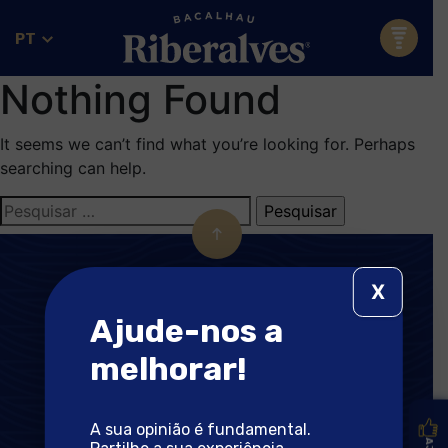
PT
Nothing Found
It seems we can’t find what you’re looking for. Perhaps
searching can help.
Pesquisar
por:
X
Ajude-nos a
melhorar!
A sua opinião é fundamental.