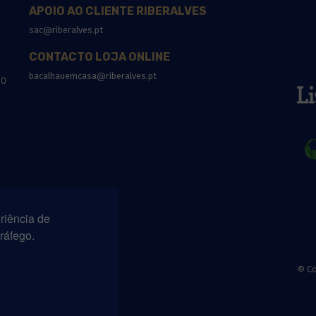
APOIO AO CLIENTE RIBERALVES
sac@riberalves.pt
CONTACTO LOJA ONLINE
bacalhauemcasa@riberalves.pt
10
riência de
tráfego.
© Co
lítica de Direitos Humanos
nal de Denúncias