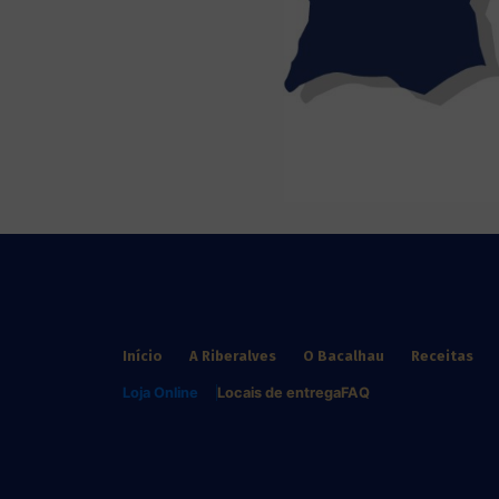
Início
A Riberalves
O Bacalhau
Receitas
Loja Online
Locais de entrega
FAQ