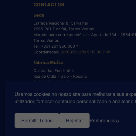
CONTACTOS
Sede
Estrada Nacional 8, Carvalhal
2565-781 Turcifal, Torres Vedras
Morada para correspondência: Apartado 134 - 2564-9
Torres Vedras
Tel. +351 261 950 000 *
Coordenadas:
39°03'20.2"N 9°15'09.7"W
Fábrica Moita
Quinta dos Fundilhões
Rua da Cidla - Gaio - Rosário
2860-630 Moita - Portugal
Tel. +351 212 899 550 *
Usamos cookies no nosso site para melhorar a sua expe
Coordenadas:
38°40'55.8"N 9°00'22.5"W
utilizador, fornecer conteúdo personalizado e analisar o 
* Chamada para a rede fixa nacional
Termos e Condições
Livro de Reclamações
Po
Permitir Todos
Rejeitar
Preferências
Política de Privacidade
Código de Conduta
Ca