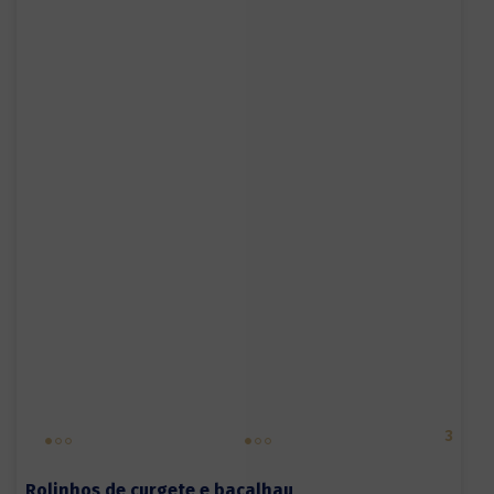
3
Rolinhos de curgete e bacalhau