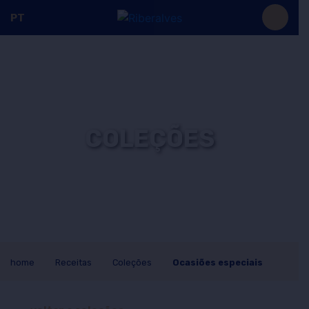
PT
COLEÇÕES
home
Receitas
Coleções
Ocasiões especiais