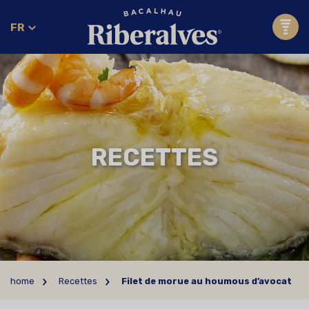
FR
RECETTES
home
Recettes
Filet de morue au houmous d’avocat