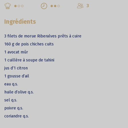
3
Ingrédients
3 filets de morue Riberalves prêts à cuire
160 g de pois chiches cuits
1 avocat mûr
1 cuillère à soupe de tahini
jus d’1 citron
1 gousse d’ail
eau q.s.
huile d’olive q.s.
sel q.s.
poivre q.s.
coriandre q.s.