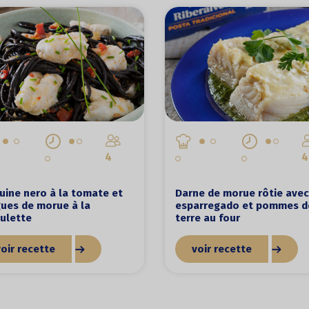
4
4
uine nero à la tomate et
Darne de morue rôtie avec
ues de morue à la
esparregado et pommes d
ulette
terre au four
voir recette
voir recette