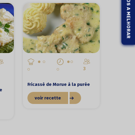
AJUDE-NOS A MELHORAR
3
Fricassé de Morue à la purée
e
voir recette