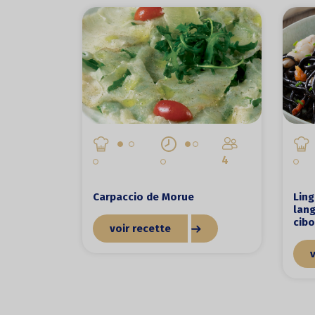
4
Carpaccio de Morue
Ling
lang
cibo
voir recette