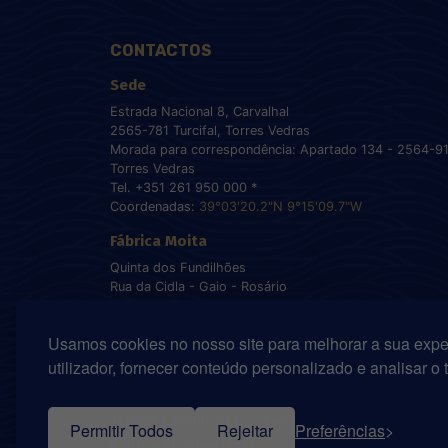
CONTACTOS
Sede
Estrada Nacional 8, Carvalhal
2565-781 Turcifal, Torres Vedras
Morada para correspondência: Apartado 134 - 2564-9
Torres Vedras
Tel. +351 261 950 000 *
Coordenadas:
39°03'20.2"N 9°15'09.7"W
Fábrica Moita
Quinta dos Fundilhões
Rua da Cidla - Gaio - Rosário
2860-630 Moita - Portugal
Tel. +351 212 899 550 *
Usamos cookies no nosso site para melhorar a sua expe
Coordenadas:
38°40'55.8"N 9°00'22.5"W
utilizador, fornecer conteúdo personalizado e analisar o 
* Chamada para a rede fixa nacional
Termos e Condições
Livro de Reclamações
Po
Permitir Todos
Rejeitar
Preferências
Política de Privacidade
Código de Conduta
Ca