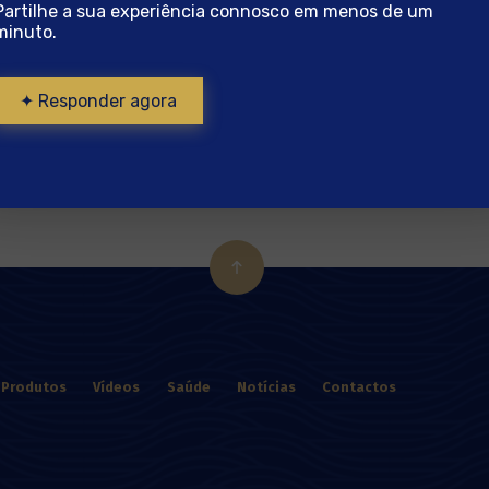
Partilhe a sua experiência connosco em menos de um
,69
€
minuto.
idade
adicionar
✦ Responder agora
os
hau
ses
ído
Produtos
Vídeos
Saúde
Notícias
Contactos