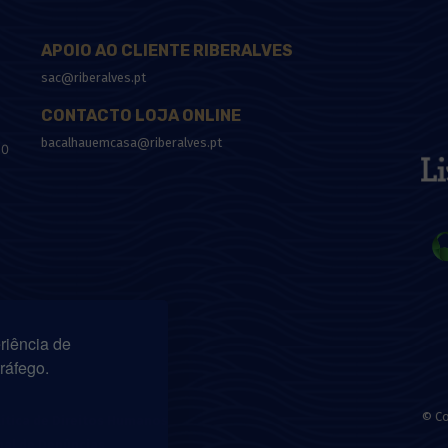
APOIO AO CLIENTE RIBERALVES
sac@riberalves.pt
CONTACTO LOJA ONLINE
bacalhauemcasa@riberalves.pt
10
riência de
tráfego.
© Co
lítica de Direitos Humanos
nal de Denúncias