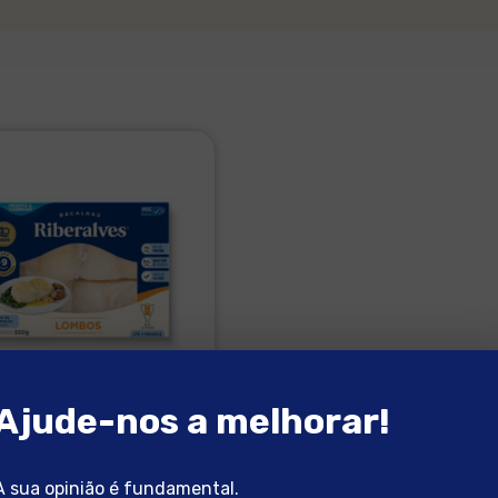
Ajude-nos a melhorar!
bos de Bacalhau +9Meses
 incluído
A sua opinião é fundamental.