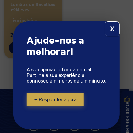
Lombos de Bacalhau
+9Meses
iva incluído
X
24,69
€
Ajude-nos a
Quantidade
adicionar
melhorar!
de
Lombos
A sua opinião é fundamental.
de
Partilhe a sua experiência
Bacalhau
connosco em menos de um minuto.
+9Meses
iva
✦ Responder agora
incluído
AJUDE-NOS A MELHORAR