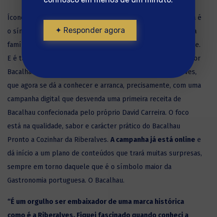
Ícone das gerações mais jovens, cantor e ator, David Carreira é
✦ Responder agora
o símbolo de um sucesso português assente nos valores da
família, do trabalho, do espírito de sacrifício e da criatividade.
E é também um apaixonado pela cozinha e, em particular, por
Bacalhau. Assim nasce a parceria com o Bacalhau Riberalves,
que agora se dá a conhecer e arranca, precisamente, com uma
campanha digital que desvenda uma primeira receita de
Bacalhau confecionada pelo próprio David Carreira. O foco
está na qualidade, sabor e carácter prático do Bacalhau
Pronto a Cozinhar da Riberalves.
A campanha já está online
e
dá início a um plano de conteúdos que trará muitas surpresas,
sempre em torno daquele que é o símbolo maior da
Gastronomia portuguesa. O Bacalhau.
“É um orgulho ser embaixador de uma marca histórica
como é a Riberalves. Fiquei fascinado quando conheci a