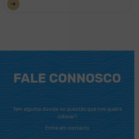
FALE CONNOSCO
Tem alguma dúvida ou questão que nos queira
colocar?
Entre em contacto