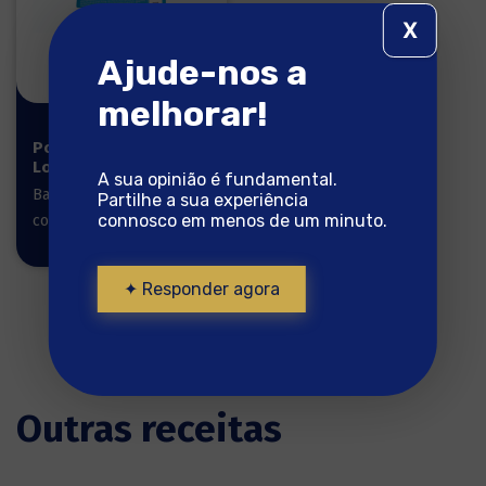
X
Ajude-nos a
melhorar!
Posta do
Lombo 750g
A sua opinião é fundamental.
Bacalhau pronto a
Partilhe a sua experiência
connosco em menos de um minuto.
cozinhar
✦ Responder agora
Outras receitas