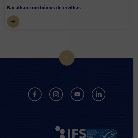
Bacalhau com húmus de ervilhas