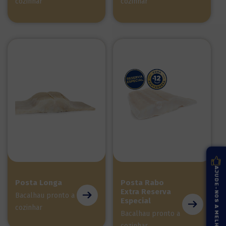
cozinhar
cozinhar
AJUDE-NOS A MELHORAR
Posta Longa
Posta Rabo
Extra Reserva
Bacalhau pronto a
Especial
cozinhar
Bacalhau pronto a
cozinhar