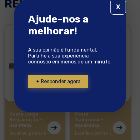
RELACIONADOS
X
Ajude-nos a
melhorar!
A sua opinião é fundamental.
Partilhe a sua experiência
connosco em menos de um minuto.
✦ Responder agora
Posta Longa
Posta
Restauração –
Tradicional –
Asa Preta
Asa Branca
Bacalhau pronto a
Bacalhau pronto a