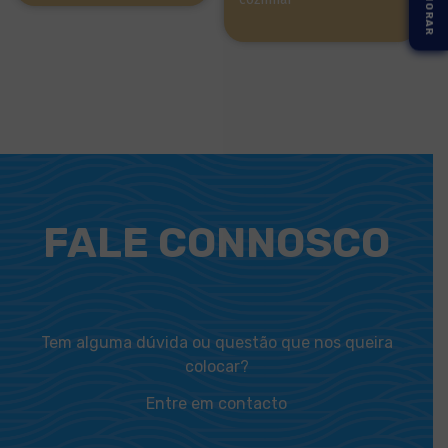
FALE CONNOSCO
Tem alguma dúvida ou questão que nos queira
colocar?
Entre em contacto