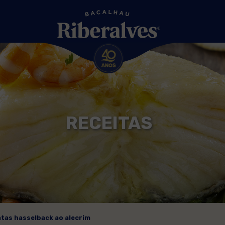
RECEITAS
tas hasselback ao alecrim