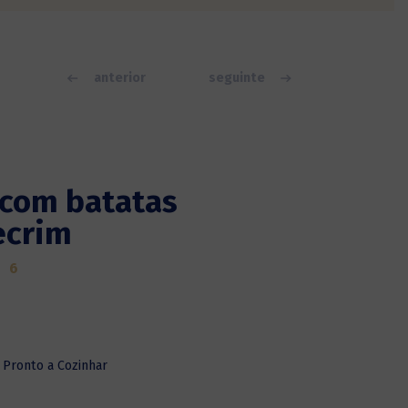
anterior
seguinte
 com batatas
ecrim
6
Pronto a Cozinhar