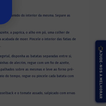
arte do amido do interior da mesma. Separe as
zeite, a paprica, o alho em pó, uma colher de
acabada de moer. Pincele o interior das fatias de
.
AJUDE-NOS A MELHORAR
getal, disponha as batatas separadas entre si,
inhas de alecrim, regue com um fio de azeite,
palhados sobre as mesmas e leve ao forno pré-
meio do tempo, regue ou pincele cada batata com
sselback e o tomate assado, salpicado com ervas