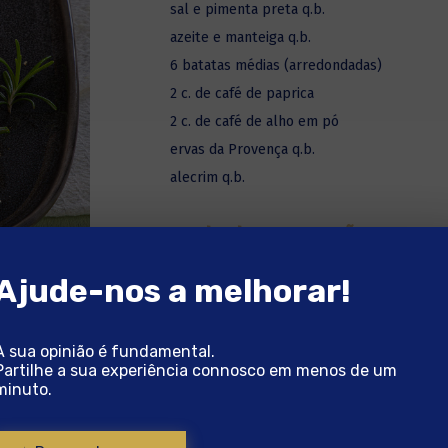
sal e pimenta preta q.b.
azeite e manteiga q.b.
6 batatas médias (arredondadas)
2 c. de café de paprica
2 c. de café de alho em pó
ervas da Provença q.b.
alecrim q.b.
Modo de Preparação
Ajude-nos a melhorar!
Descongele previamente o bacalhau no fri
assadeira com o tomate cereja em redor, 
moída na hora, regue tudo com um fio de a
A sua opinião é fundamental.
Partilhe a sua experiência connosco em menos de um
25 minutos (coloque no forno a meio do te
minuto.
Lave as batatas, coloque cada batata no se
(ou algo com uma espessura semelhante) e c