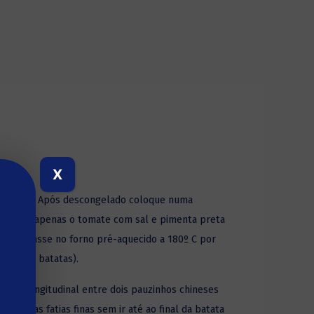
X
gorífico. Após descongelado coloque numa
tempere apenas o tomate com sal e pimenta preta
zeite e asse no forno pré-aquecido a 180º C por
mpo das batatas).
ntido longitudinal entre dois pauzinhos chineses
orte as fatias finas sem ir até ao final da batata