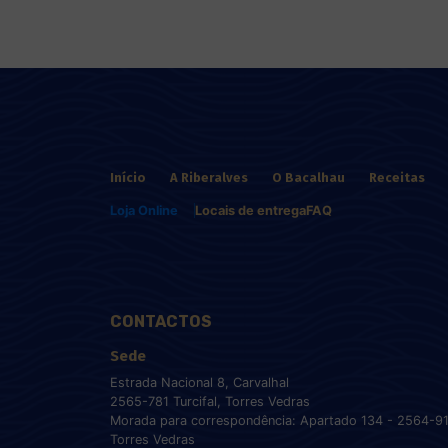
Início
A Riberalves
O Bacalhau
Receitas
Loja Online
Locais de entrega
FAQ
CONTACTOS
Sede
Estrada Nacional 8, Carvalhal
2565-781 Turcifal, Torres Vedras
Morada para correspondência: Apartado 134 - 2564-9
Torres Vedras