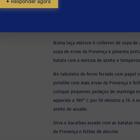
✦ Responder agora
para não ficarem totalmente separadas.
Lave novamente cada batata para retirar p
fatias colocando pitadas de sal entre elas.
Numa taça misture 6 colheres de sopa de a
sopa de ervas da Provença e pimenta preta 
batata com a mistura de azeite e temperos
No tabuleiro do forno forrado com papel ve
polvilhe com mais ervas da Provença e folh
coloque pequenos pedaços de manteiga es
aquecido a 180° C por 50 minutos a 1h. A 
azeite do assado.
Sirva o bacalhau assado com as batatas Ha
da Provença e folhas de alecrim.