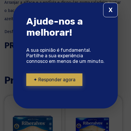
Arranjar a alface e a endívia e dispo-las numa saladeira, juntar
X
o bacalhau lascado, os coentros picados e temperar com
Ajude-nos a
azeite e vinagre.
melhorar!
Desfrute da Salada de Bacalhau com Endívia!
PRONTO A SABER BEM!
A sua opinião é fundamental.
Partilhe a sua experiência
connosco em menos de um minuto.
Produtos utilizados
✦ Responder agora