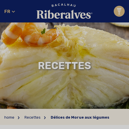
FR
RECETTES
home
Recettes
Délices de Morue aux légumes