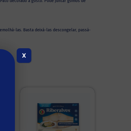
o Pato decorado a gosto. Pode juntar gomos de
emolhá-las. Basta deixá-las descongelar, passá-
X