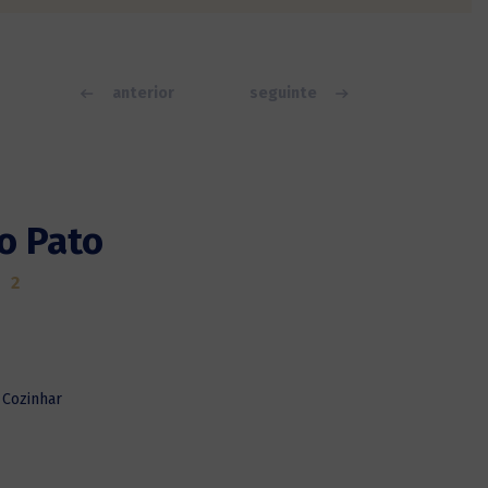
anterior
seguinte
o Pato
2
 Cozinhar