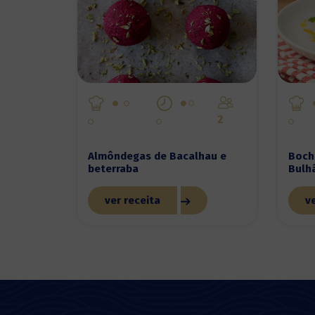
2
Almôndegas de Bacalhau e
Boch
beterraba
Bulh
ver receita
ve