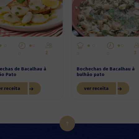
2
3
echas de Bacalhau à
Bochechas de Bacalhau à
ão Pato
bulhão pato
r receita
ver receita