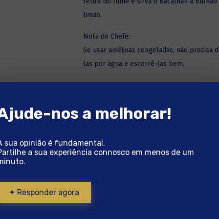
retire do lume e sirva o Bacalhau à Bulhã
limão.
Nota do Chefe:
Se usar amêijoas congeladas, não precisa d
las por água e escorrê-las bem.
Ajude-nos a melhorar!
A sua opinião é fundamental.
Partilhe a sua experiência connosco em menos de um
minuto.
✦ Responder agora