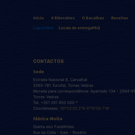
Início
A Riberalves
O Bacalhau
Receitas
Loja Online
Locais de entrega
FAQ
CONTACTOS
Sede
Estrada Nacional 8, Carvalhal
2565-781 Turcifal, Torres Vedras
Morada para correspondência: Apartado 134 - 2564-9
Torres Vedras
Tel. +351 261 950 000 *
Coordenadas:
39°03'20.2"N 9°15'09.7"W
Fábrica Moita
Quinta dos Fundilhões
Rua da Cidla - Gaio - Rosário