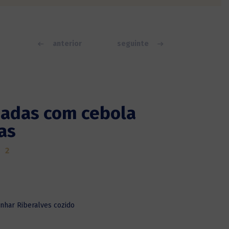
anterior
seguinte
adas com cebola
as
2
inhar Riberalves cozido