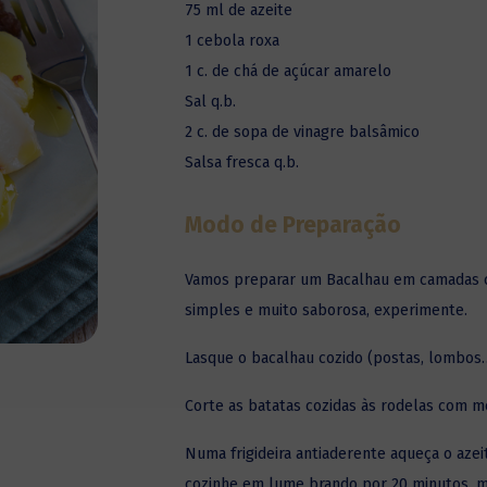
75 ml de azeite
1 cebola roxa
1 c. de chá de açúcar amarelo
Sal q.b.
2 c. de sopa de vinagre balsâmico
Salsa fresca q.b.
Modo de Preparação
Vamos preparar um Bacalhau em camadas c
simples e muito saborosa, experimente.
Lasque o
bacalhau
cozido (postas, lombos…
Corte as batatas cozidas às rodelas com 
Numa frigideira antiaderente aqueça o azei
cozinhe em lume brando por 20 minutos, 