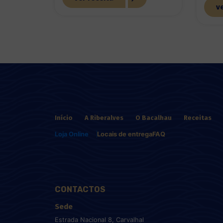
ve
Início
A Riberalves
O Bacalhau
Receitas
Loja Online
Locais de entrega
FAQ
CONTACTOS
Sede
Estrada Nacional 8, Carvalhal