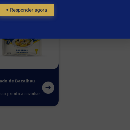
✦ Responder agora
iado de Bacalhau
g
hau pronto a cozinhar