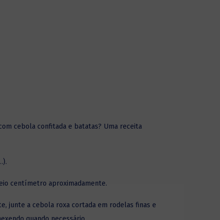
om cebola confitada e batatas? Uma receita
).
meio centímetro aproximadamente.
te, junte a cebola roxa cortada em rodelas finas e
mexendo quando necessário.