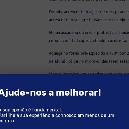
Depois, acrescente o açúcar e uma pitada d
acrescente o vinagre balsâmico e cozinhe 
Numa assadeira ou já nos pratos faça cama
cebola confitada aproveitando o azeite t
Aqueça no forno pré-aquecido a 170° por
de alumínio) ou no micro-ondas (sem estar
Sirva o Bacalhau em camadas com cebola e
PRONTO A SABER BE
Ajude-nos a melhorar!
A sua opinião é fundamental.
Partilhe a sua experiência connosco em menos de um
minuto.