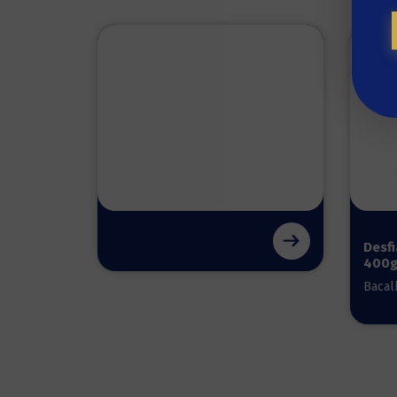
Desf
400
Bacal