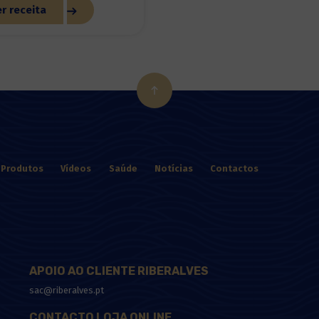
r receita
Produtos
Vídeos
Saúde
Notícias
Contactos
APOIO AO CLIENTE RIBERALVES
sac@riberalves.pt
CONTACTO LOJA ONLINE