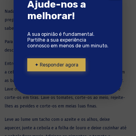
Ajude-nos a
Nada como uma bela cataplana de Bacalhau, simples de
melhorar!
preparar e deliciosa. Já experimentou aí em casa? Pronta a
saber bem!
A sua opinião é fundamental.
Partilhe a sua experiência
Para preparar uma deliciosa cataplana de
Bacalhau
,
connosco em menos de um minuto.
descongele o bacalhau.
Entretanto, descasque a cebola e os dentes de alho, corte
✦ Responder agora
a cebola em meias luas e pique os alhos. Descasque também
as batatas, corte-as em rodelas, lave-as e deixe-as escorrer.
Lave os pimentos, retire-lhes as pevides e peles brancas e
corte-os em tiras. Lave os tomates, corte-os ao meio, rejeite-
lhes as pevides e corte-os em meias luas finas.
Leve ao lume um tacho com o azeite e os alhos, deixe
aquecer, junte a cebola e a folha de louro e deixe cozinhar até