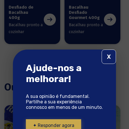
Desfiado de
Bacalhau
Bacalhau
Desfiado
400g
Gourmet 400g
Bacalhau pronto a
Bacalhau pronto a
cozinhar
cozinhar
X
Ajude-nos a
melhorar!
Outras receitas
A sua opinião é fundamental.
Partilhe a sua experiência
connosco em menos de um minuto.
✦ Responder agora