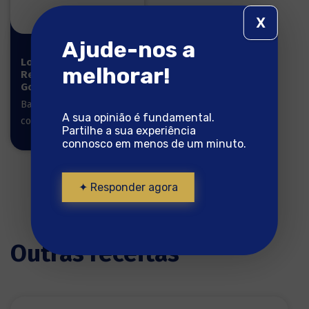
X
Ajude-nos a
Lombos
melhorar!
Reserva
Gourmet 1kg
Bacalhau pronto a
A sua opinião é fundamental.
cozinhar
Partilhe a sua experiência
connosco em menos de um minuto.
✦ Responder agora
Outras receitas