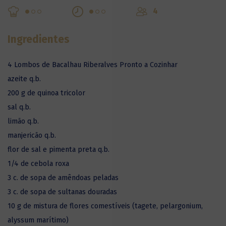
4
Ingredientes
4 Lombos de Bacalhau Riberalves Pronto a Cozinhar
azeite q.b.
200 g de quinoa tricolor
sal q.b.
limão q.b.
manjericão q.b.
flor de sal e pimenta preta q.b.
1/4 de cebola roxa
3 c. de sopa de amêndoas peladas
3 c. de sopa de sultanas douradas
10 g de mistura de flores comestíveis (tagete, pelargonium,
alyssum marítimo)