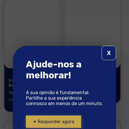
X
Ajude-nos a
melhorar!
Lombos de
Lomos de
Bacalhau 1Kg
Bacalao
Noruego
A sua opinião é fundamental.
Bacalhau pronto a
Partilhe a sua experiência
cozinhar
connosco em menos de um minuto.
✦ Responder agora