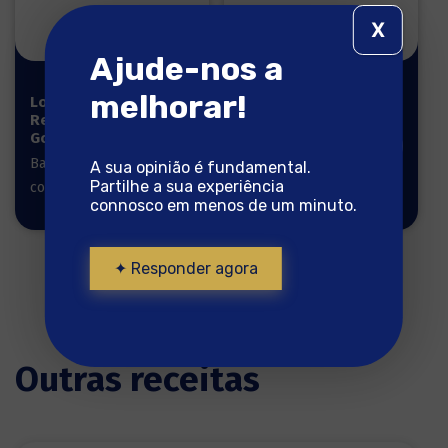
X
Ajude-nos a
melhorar!
Lombos
Lombos de
Reserva
Bacalhau
Gourmet 1kg
550g
Bacalhau pronto a
Bacalhau pronto a
A sua opinião é fundamental.
Partilhe a sua experiência
cozinhar
cozinhar
connosco em menos de um minuto.
✦ Responder agora
Outras receitas