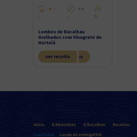
4
Lombos de Bacalhau
Grelhados com Vinagrete de
Hortelã
ver receita
Início
A Riberalves
O Bacalhau
Receitas
Loja Online
Locais de entrega
FAQ