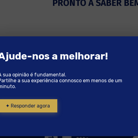
PRONTO A SABER BE
Ajude-nos a melhorar!
A sua opinião é fundamental.
Partilhe a sua experiência connosco em menos de um
minuto.
✦ Responder agora
os 700g
Lombos de Bacalhau