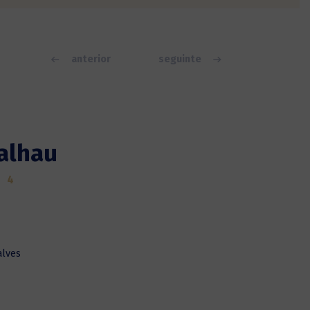
anterior
seguinte
alhau
4
alves