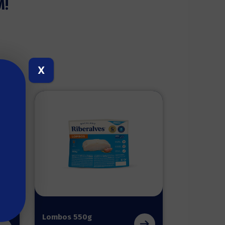
M!
X
Lombos 550g