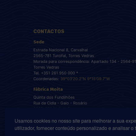
CONTACTOS
Sede
Estrada Nacional 8, Carvalhal
2565-781 Turcifal, Torres Vedras
Morada para correspondência: Apartado 134 - 2564-9
Torres Vedras
Tel. +351 261 950 000 *
Coordenadas:
39°03'20.2"N 9°15'09.7"W
Fábrica Moita
Quinta dos Fundilhões
Rua da Cidla - Gaio - Rosário
2860-630 Moita - Portugal
Tel. +351 212 899 550 *
Usamos cookies no nosso site para melhorar a sua expe
Coordenadas:
38°40'55.8"N 9°00'22.5"W
utilizador, fornecer conteúdo personalizado e analisar o 
* Chamada para a rede fixa nacional