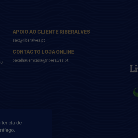
APOIO AO CLIENTE RIBERALVES
sac@riberalves.pt
CONTACTO LOJA ONLINE
bacalhauemcasa@riberalves.pt
10
riência de
tráfego.