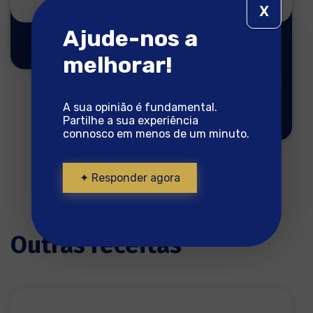
X
Ajude-nos a
Lombos de
melhorar!
Bacalhau
800g
Bacalhau pronto a
A sua opinião é fundamental.
cozinhar
Partilhe a sua experiência
connosco em menos de um minuto.
✦ Responder agora
Outras receitas