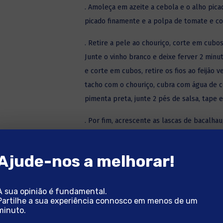
. Amoleça em azeite a cebola e o alho pic
picado finamente e a polpa de tomate e co
. Retire a pele ao chouriço, corte em cubo
Junte o vinho branco e deixe ferver 2 min
e corte em cubos, retire os fios ao feijão
tacho com o chouriço, cubra com água de c
pimenta preta, junte 2 pés de salsa, tape
. Por fim, acrescente as lascas de bacalha
cozinhe por mais 2 a 3 minutos para envolv
Ajude-nos a melhorar!
. Sirva a jardineira de bacalhau salpicada c
A sua opinião é fundamental.
Partilhe a sua experiência connosco em menos de um
minuto.