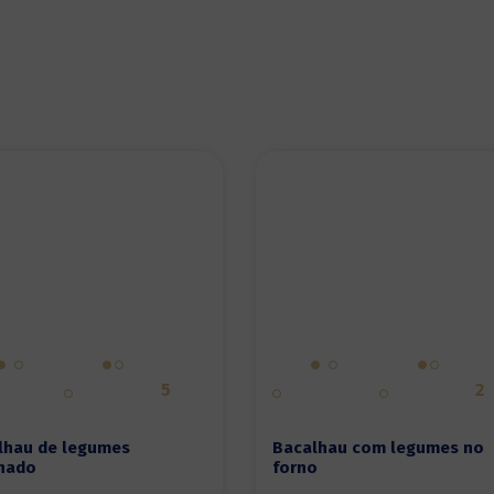
5
2
lhau de legumes
Bacalhau com legumes no
inado
forno