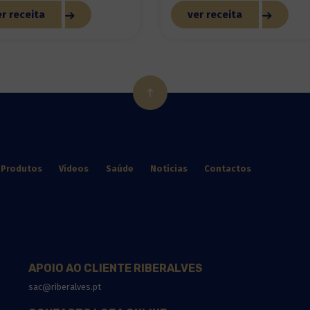
r receita
ver receita
Produtos
Vídeos
Saúde
Notícias
Contactos
APOIO AO CLIENTE RIBERALVES
sac@riberalves.pt