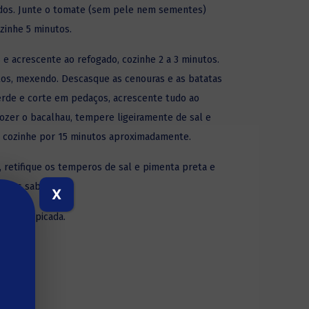
ados. Junte o tomate (sem pele nem sementes)
zinhe 5 minutos.
s e acrescente ao refogado, cozinhe 2 a 3 minutos.
utos, mexendo. Descasque as cenouras e as batatas
 verde e corte em pedaços, acrescente tudo ao
ozer o bacalhau, tempere ligeiramente de sal e
 e cozinhe por 15 minutos aproximadamente.
u, retifique os temperos de sal e pimenta preta e
er os sabores.
X
om salsa picada.