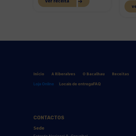
ver receita
ve
Início
A Riberalves
O Bacalhau
Receitas
Loja Online
Locais de entrega
FAQ
CONTACTOS
Sede