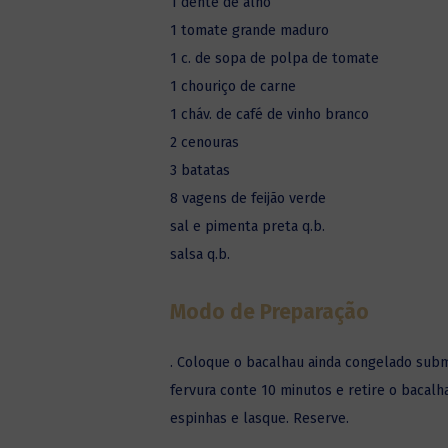
1 dente de alho
1 tomate grande maduro
1 c. de sopa de polpa de tomate
1 chouriço de carne
1 cháv. de café de vinho branco
2 cenouras
3 batatas
8 vagens de feijão verde
sal e pimenta preta q.b.
salsa q.b.
Modo de Preparação
. Coloque o bacalhau ainda congelado sub
fervura conte 10 minutos e retire o bacalh
espinhas e lasque. Reserve.