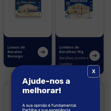
Lomos de
Lombos de
Bacalao
Bacalhau 1Kg
Noruego
Bacalhau pronto a
cozinhar
X
Ajude-nos a
melhorar!
A sua opinião é fundamental.
Partilhe a sua experiência