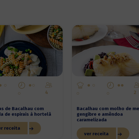
4
2
as de Bacalhau com
Bacalhau com molho de me
a de espirais à hortelã
gengibre e amêndoa
caramelizada
r receita
ver receita