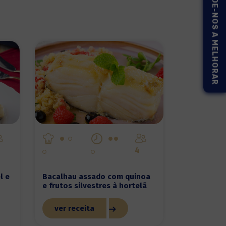
AJUDE-NOS A MELHORAR
4
l e
Bacalhau assado com quinoa
e frutos silvestres à hortelã
ver receita