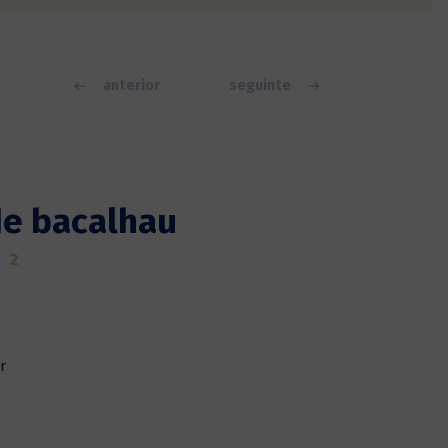
anterior
seguinte
de bacalhau
2
r