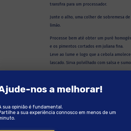
transfira para um processador.
Junte o alho, uma colher de sobremesa de
limão.
Processe bem até obter um puré homogéne
e os pimentos cortados em juliana fina.
Leve ao lume e logo que a cebola amolecer
lascado. Sirva polvilhado com salsa e sumo
PRONTO A SABER BEM!
Ajude-nos a melhorar!
A sua opinião é fundamental.
Partilhe a sua experiência connosco em menos de um
minuto.