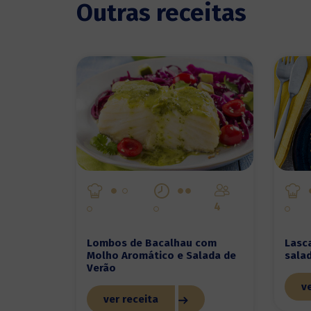
Outras receitas
4
Lombos de Bacalhau com
Lasc
Molho Aromático e Salada de
salad
Verão
ve
ver receita