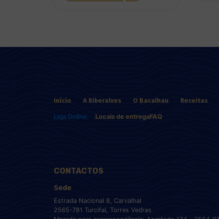
Início
A Riberalves
O Bacalhau
Receitas
Loja Online
Locais de entrega
FAQ
CONTACTOS
Sede
Estrada Nacional 8, Carvalhal
2565-781 Turcifal, Torres Vedras