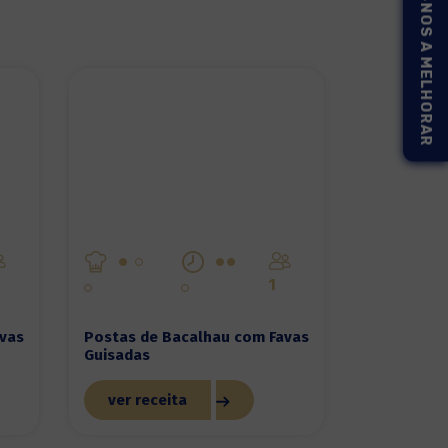
AJUDE-NOS A MELHORAR
1
vas
Postas de Bacalhau com Favas
Guisadas
ver receita