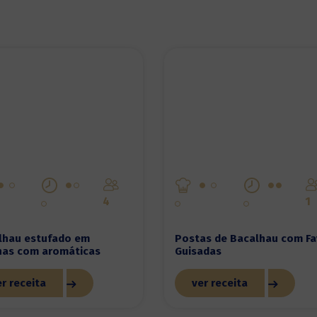
4
1
lhau estufado em
Postas de Bacalhau com Fa
lhas com aromáticas
Guisadas
r receita
ver receita