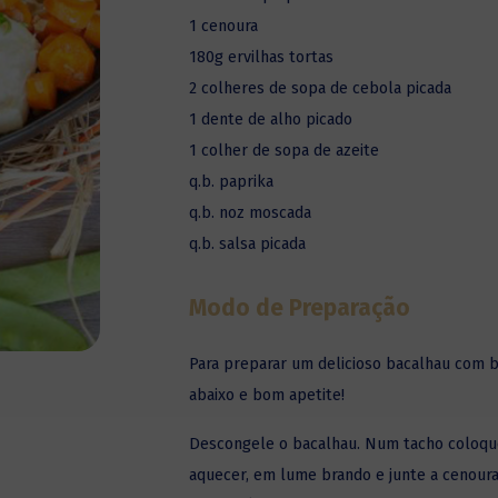
1 cenoura
180g ervilhas tortas
2 colheres de sopa de cebola picada
1 dente de alho picado
1 colher de sopa de azeite
q.b. paprika
q.b. noz moscada
q.b. salsa picada
Modo de Preparação
Para preparar um
delicioso bacalhau
com ba
abaixo e bom apetite!
Descongele o bacalhau. Num tacho coloque o
aquecer, em lume brando e junte a cenoura