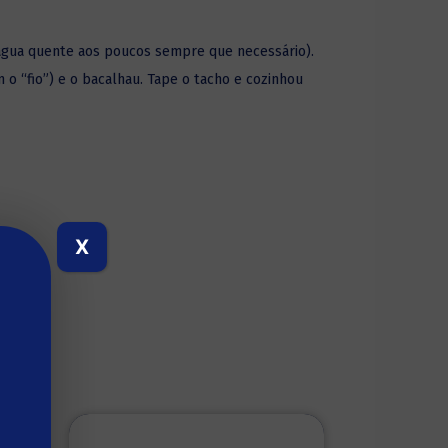
 água quente aos poucos sempre que necessário).
m o “fio”) e o bacalhau. Tape o tacho e cozinhou
M!
X