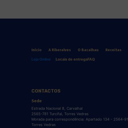
Início
A Riberalves
O Bacalhau
Receitas
Loja Online
Locais de entrega
FAQ
CONTACTOS
Sede
Estrada Nacional 8, Carvalhal
2565-781 Turcifal, Torres Vedras
Morada para correspondência: Apartado 134 - 2564-9
Torres Vedras