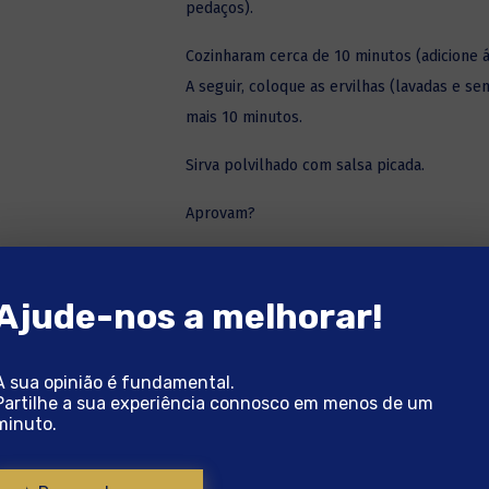
pedaços).
Cozinharam cerca de 10 minutos (adicione
A seguir, coloque as ervilhas (lavadas e se
mais 10 minutos.
Sirva polvilhado com salsa picada.
Aprovam?
PRONTO A SABER BE
Ajude-nos a melhorar!
A sua opinião é fundamental.
Partilhe a sua experiência connosco em menos de um
minuto.