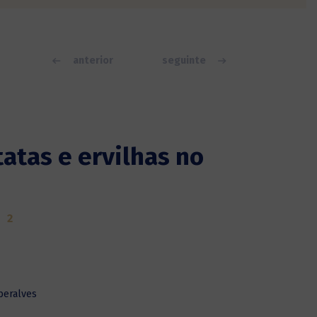
anterior
seguinte
atas e ervilhas no
2
beralves