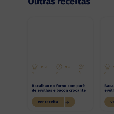
Outras receitas
4
Bacalhau no forno com puré
Baca
de ervilhas e bacon crocante
ervi
ver receita
ve