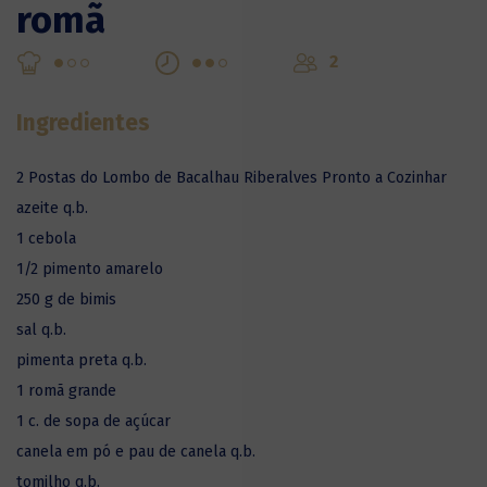
romã
2
Ingredientes
2 Postas do Lombo de Bacalhau Riberalves Pronto a Cozinhar
azeite q.b.
1 cebola
1/2 pimento amarelo
250 g de bimis
sal q.b.
pimenta preta q.b.
1 romã grande
1 c. de sopa de açúcar
canela em pó e pau de canela q.b.
tomilho q.b.