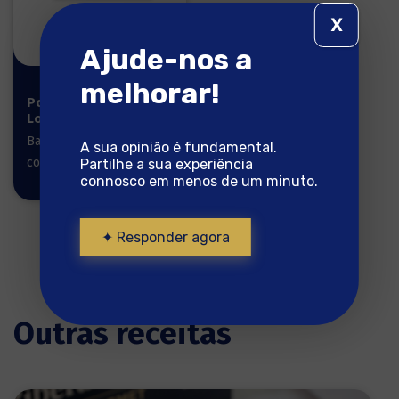
X
Ajude-nos a
melhorar!
Posta do
Lombo 500g
Bacalhau pronto a
A sua opinião é fundamental.
cozinhar
Partilhe a sua experiência
connosco em menos de um minuto.
✦ Responder agora
Outras receitas