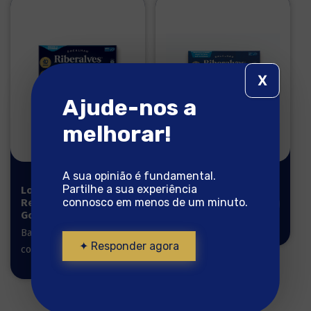
X
Ajude-nos a
melhorar!
A sua opinião é fundamental.
Partilhe a sua experiência
Lombos
Lomos de
connosco em menos de um minuto.
Reserva
Bacalao
Gourmet 1kg
Noruego
Bacalhau pronto a
✦ Responder agora
cozinhar