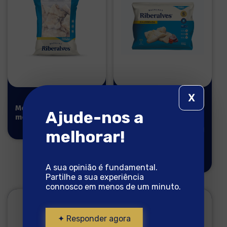
X
Morceaux de
Caldeirada de
Ajude-nos a
morue 1kg
Bacalhau
700g
melhorar!
Bacalhau pronto a
cozinhar
A sua opinião é fundamental.
Partilhe a sua experiência
connosco em menos de um minuto.
✦ Responder agora