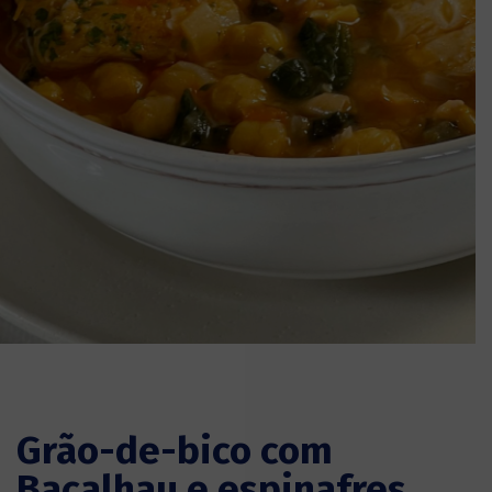
Grão-de-bico com
Bacalhau e espinafres,