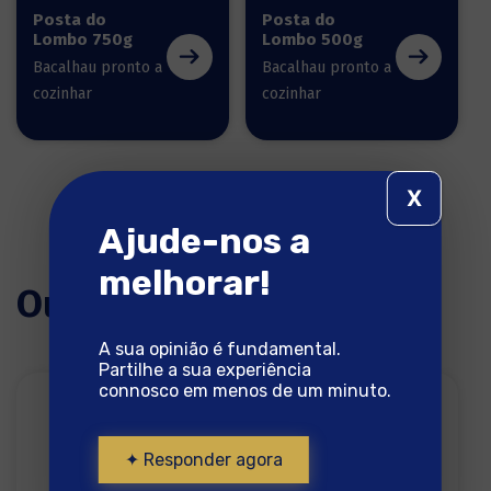
Posta do
Posta do
Lombo 750g
Lombo 500g
Bacalhau pronto a
Bacalhau pronto a
cozinhar
cozinhar
X
Ajude-nos a
melhorar!
Outras receitas
A sua opinião é fundamental.
Partilhe a sua experiência
connosco em menos de um minuto.
✦ Responder agora