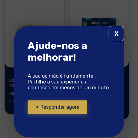
X
Ajude-nos a
melhorar!
A sua opinião é fundamental.
Lombos
Lombos de
Partilhe a sua experiência
230/300g
Bacalhau
connosco em menos de um minuto.
550g
Bacalhau pronto a
Bacalhau pronto a
cozinhar
cozinhar
✦ Responder agora