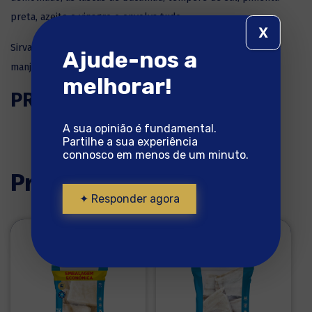
preta, azeite e vinagre e envolva tudo.
X
Sirva a panzanella com lascas de bacalhau com folhas de
Ajude-nos a
manjericão à temperatura ambiente ou fria.
melhorar!
PRONTO A SABER BEM!
A sua opinião é fundamental.
Partilhe a sua experiência
connosco em menos de um minuto.
Produtos utilizados
✦ Responder agora