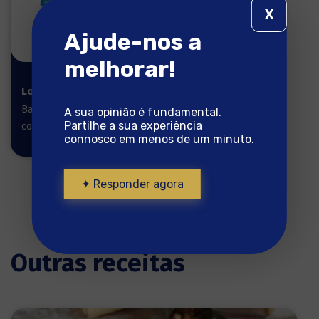
X
Ajude-nos a
melhorar!
Lombos 550g
Bacalhau pronto a
A sua opinião é fundamental.
Partilhe a sua experiência
cozinhar
connosco em menos de um minuto.
✦ Responder agora
Outras receitas