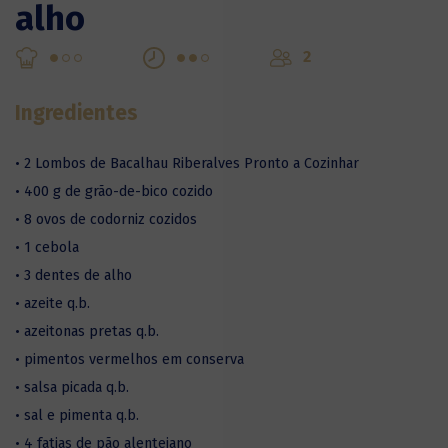
alho
2
Ingredientes
• 2 Lombos de Bacalhau Riberalves Pronto a Cozinhar
• 400 g de grão-de-bico cozido
• 8 ovos de codorniz cozidos
• 1 cebola
• 3 dentes de alho
• azeite q.b.
• azeitonas pretas q.b.
• pimentos vermelhos em conserva
• salsa picada q.b.
• sal e pimenta q.b.
• 4 fatias de pão alentejano