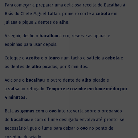
Para começar a preparar uma deliciosa receita de Bacalhau à
Brás do Chefe Miguel Laffan, primeiro corte a
cebola
em
juliana e pique 2 dentes de
alho
.
A seguir, desfie o
bacalhau
a cru, reserve as aparas e
espinhas para usar depois.
Coloque o
azeite
e o
louro
num tacho e salteie a
cebola
e
os dentes de
alho
picados, por 3 minutos.
Adicione o
bacalhau
, o outro dente de
alho
picado e
a
salsa
ao refogado.
Tempere e cozinhe em lume médio por
4 minutos.
Bata as
gemas
com o
ovo
inteiro; verta sobre o preparado
do
bacalhau
e com o lume desligado envolva até pronto; se
necessário ligue o lume para deixar o
ovo
no ponto de
cozedura desejado.