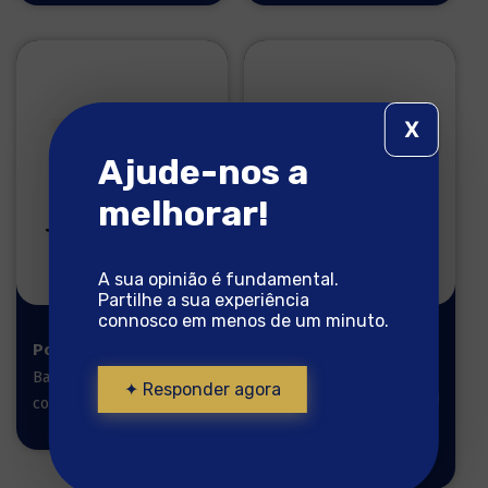
X
Ajude-nos a
melhorar!
A sua opinião é fundamental.
Partilhe a sua experiência
connosco em menos de um minuto.
Postas 800g
Posta
Tradicional
Bacalhau pronto a
550g
✦ Responder agora
cozinhar
Bacalhau pronto a
cozinhar