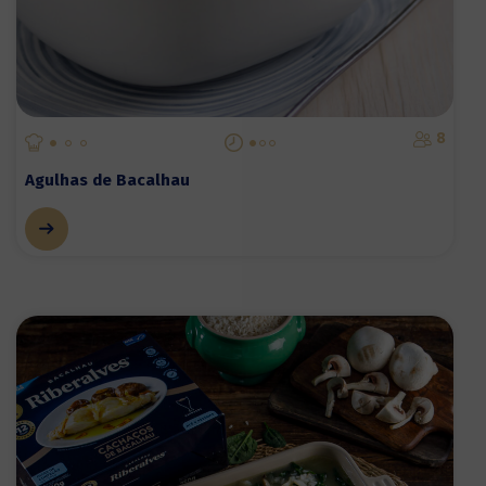
8
Agulhas de Bacalhau