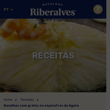
PT
RECEITAS
home
Receitas
Bacalhau com grelos ou espinafres da Ágata