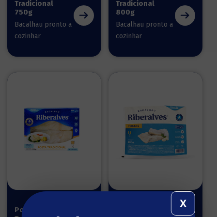
Tradicional
Tradicional
750g
800g
Bacalhau pronto a
Bacalhau pronto a
cozinhar
cozinhar
X
Posta
Postas 800g