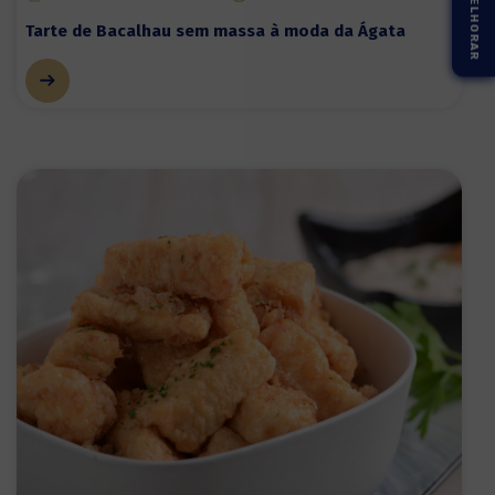
Tarte de Bacalhau sem massa à moda da Ágata