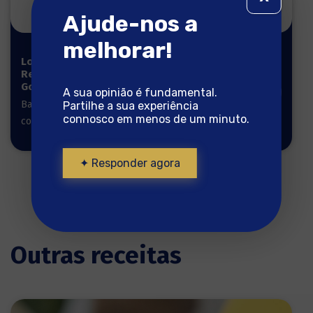
Ajude-nos a
melhorar!
Lombos
Lombos de
Reserva
Bacalhau
Gourmet 1kg
550g
A sua opinião é fundamental.
Bacalhau pronto a
Bacalhau pronto a
Partilhe a sua experiência
connosco em menos de um minuto.
cozinhar
cozinhar
✦ Responder agora
Outras receitas