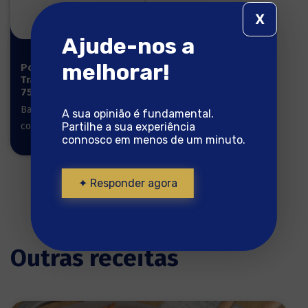
X
Ajude-nos a
melhorar!
Posta
Tradicional
750g
Bacalhau pronto a
A sua opinião é fundamental.
Partilhe a sua experiência
cozinhar
connosco em menos de um minuto.
✦ Responder agora
Outras receitas